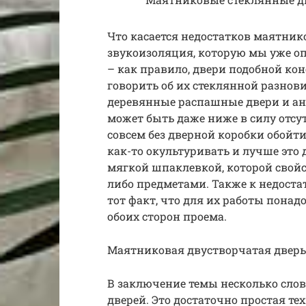
Что касается недостатков маятнико
звукоизоляция, которую мы уже опи
– как правило, двери подобной кон
говорить об их стеклянной разнови
деревянные распашные двери и ан
может быть даже ниже в силу отсут
совсем без дверной коробки обойт
как-то окультуривать и лучше это 
мягкой шпаклевкой, которой свойс
либо предметами. Также к недост
тот факт, что для их работы понад
обоих сторон проема.
Маятниковая двустворчатая дверь
В заключение темы несколько сло
дверей. Это достаточно простая те