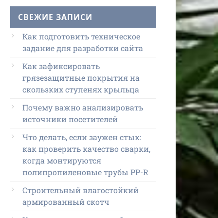
СВЕЖИЕ ЗАПИСИ
Как подготовить техническое
задание для разработки сайта
Как зафиксировать
грязезащитные покрытия на
скользких ступенях крыльца
Почему важно анализировать
источники посетителей
Что делать, если заужен стык:
как проверить качество сварки,
когда монтируются
полипропиленовые трубы PP-R
Строительный влагостойкий
армированный скотч