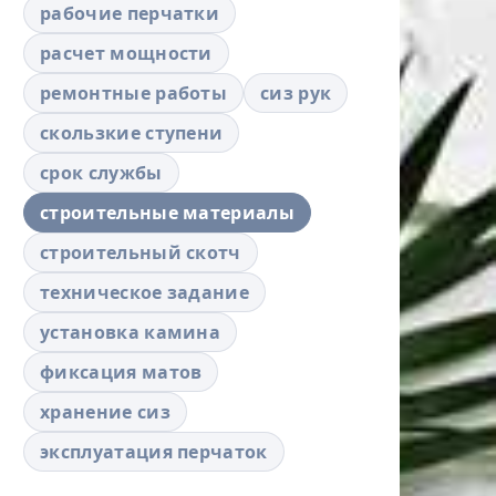
рабочие перчатки
расчет мощности
ремонтные работы
сиз рук
скользкие ступени
срок службы
строительные материалы
строительный скотч
техническое задание
установка камина
фиксация матов
хранение сиз
эксплуатация перчаток