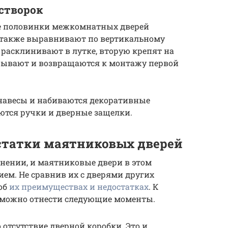
створок
обе половинки межкомнатных дверей
 также выравнивают по вертикальному
й расклинивают в лутке, вторую крепят на
крывают и возвращаются к монтажу первой
 навесы и набиваются декоративные
ются ручки и дверные защелки.
статки маятниковых дверей
авнении, и маятниковые двери в этом
ем. Не сравнив их с дверями других
 об
их преимуществах и недостатках
. К
 можно отнести следующие моменты.
о отсутствие дверной коробки. Это и