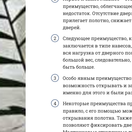
преимущество, облегчающее
недостаток. Отсутствие двер
прилегает полотно, снижае
дверей.
Следующее преимущество, 
заключается в типе навесов,
вся нагрузка от дверного по
большой вес, следовательно
быть больше.
Особо явным преимущество
возможность открывать и з
именно для этого и были ра
Некоторые преимущества пре
правило, с его помощью мо
открывания полотна. Также
позволяют фиксировать две
Маятниковые стеклянные д