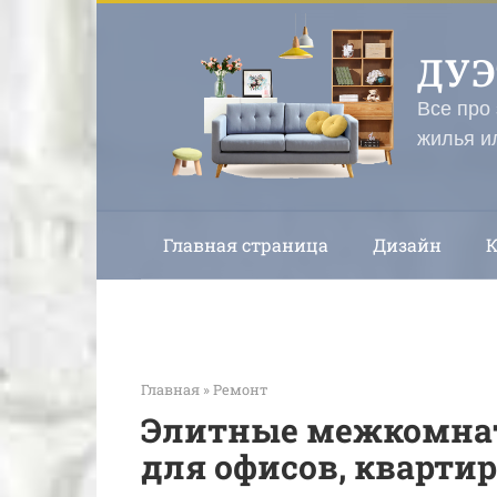
Перейти
к
ДУ
контенту
Все про
жилья и
Главная страница
Дизайн
Главная
»
Ремонт
Элитные межкомнат
для офисов, квартир