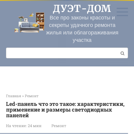
Перейти
ДУЭТ-ДОМ
к
контенту
Все про законы красоты и
секреты удачного ремонта
жилья или облагораживания
участка
Поиск:
Главная
»
Ремонт
Led-панель что это такое: хаpaктеристики,
применение и размеры светодиодных
панелей
На чтение:
24 мин
Ремонт