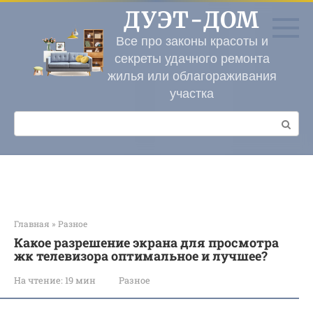
Перейти
ДУЭТ-ДОМ
к
контенту
Все про законы красоты и
секреты удачного ремонта
жилья или облагораживания
участка
Поиск:
Главная
»
Разное
Какое разрешение экрана для просмотра
жк телевизора оптимальное и лучшее?
На чтение:
19 мин
Разное