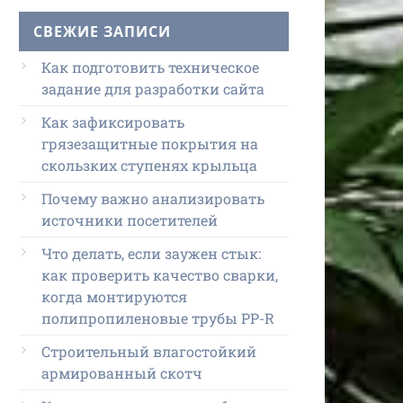
СВЕЖИЕ ЗАПИСИ
Как подготовить техническое
задание для разработки сайта
Как зафиксировать
грязезащитные покрытия на
скользких ступенях крыльца
Почему важно анализировать
источники посетителей
Что делать, если заужен стык:
как проверить качество сварки,
когда монтируются
полипропиленовые трубы PP-R
Строительный влагостойкий
армированный скотч