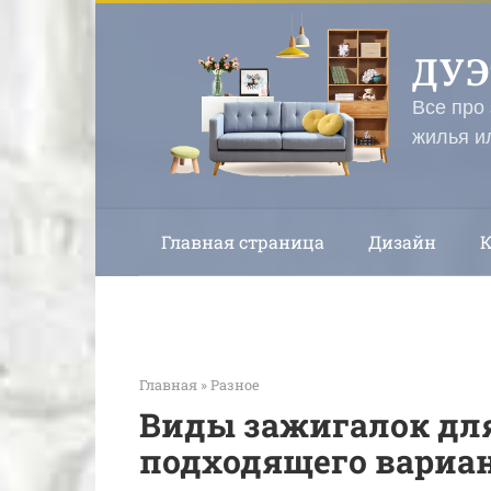
Перейти
к
ДУ
контенту
Все про
жилья и
Главная страница
Дизайн
Главная
»
Разное
Виды зажигалок для
подходящего вариа