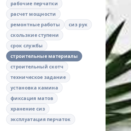
рабочие перчатки
расчет мощности
ремонтные работы
сиз рук
скользкие ступени
срок службы
строительные материалы
строительный скотч
техническое задание
установка камина
фиксация матов
хранение сиз
эксплуатация перчаток