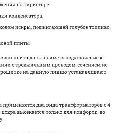
жения на тиристоре.
дки конденсатора.
ыходом искры, поджигающей голубое топливо.
азовой плиты
изован плита должна иметь подключение к
 линии с трехжильным проводом, сечением не
ектрощитке на данную линию устанавливают
 применяется два вида трансформаторов с 4
 искра высекается только для конфорок, во
у.