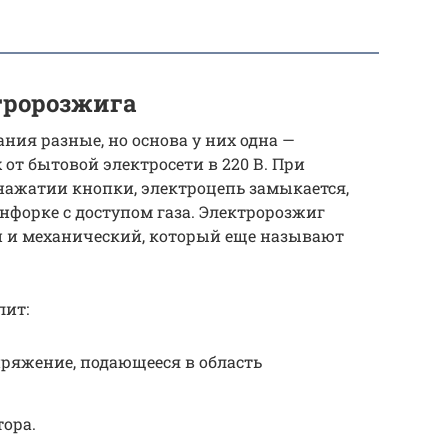
тророзжига
ия разные, но основа у них одна —
от бытовой электросети в 220 В. При
нажатии кнопки, электроцепь замыкается,
онфорке с доступом газа. Электророзжиг
й и механический, который еще называют
лит:
ряжение, подающееся в область
ора.