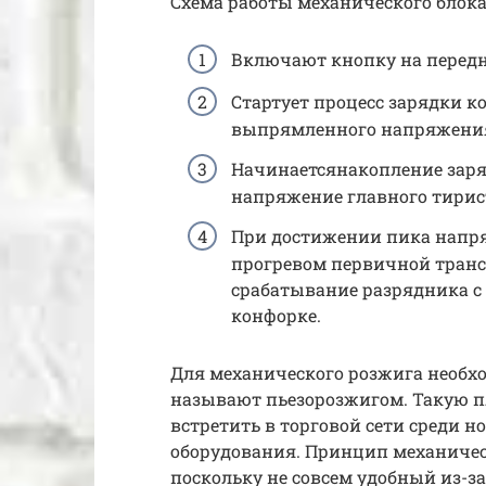
Схема работы механического блока
Включают кнопку на передн
Стартует процесс зарядки к
выпрямленного напряжени
Начинаетсянакопление заря
напряжение главного тирис
При достижении пика напря
прогревом первичной транс
срабатывание разрядника с
конфорке.
Для механического розжига необхо
называют пьезорозжигом. Такую п
встретить в торговой сети среди н
оборудования. Принцип механичес
поскольку не совсем удобный из-за