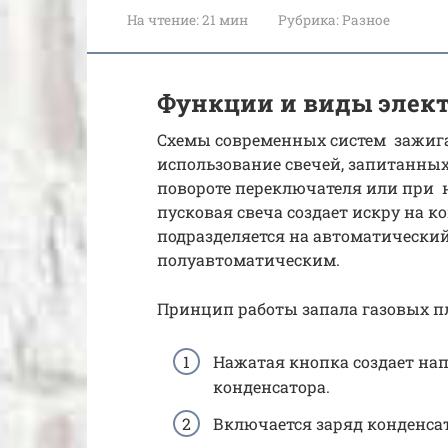
На чтение:
21 мин
Рубрика:
Разное
Функции и виды элек
Схемы современных систем зажиган
использование свечей, запитанных 
повороте переключателя или при 
пусковая свеча создает искру на к
подразделяется на автоматически
полуавтоматическим.
Принцип работы запала газовых п
Нажатая кнопка создает нап
конденсатора.
Включается заряд конденсат