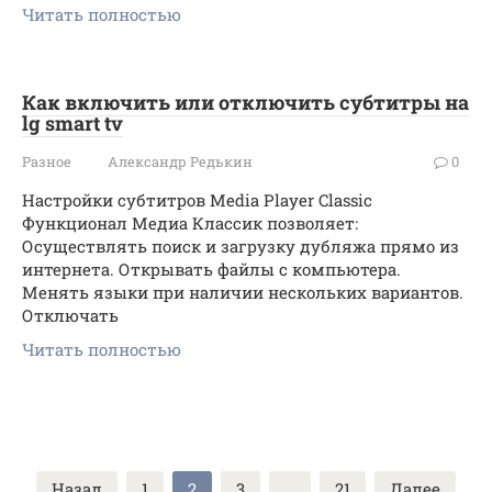
Читать полностью
Как включить или отключить субтитры на
lg smart tv
Разное
Александр Редькин
0
Настройки субтитров Media Player Classic
Функционал Медиа Классик позволяет:
Осуществлять поиск и загрузку дубляжа прямо из
интернета. Открывать файлы с компьютера.
Менять языки при наличии нескольких вариантов.
Отключать
Читать полностью
Пагинация
Назад
1
2
3
…
21
Далее