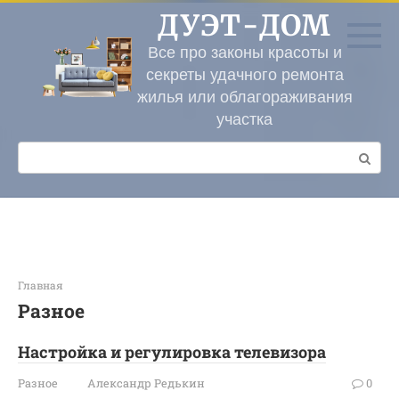
Перейти
ДУЭТ-ДОМ
к
контенту
Все про законы красоты и
секреты удачного ремонта
жилья или облагораживания
участка
Поиск:
Главная
Разное
Настройка и регулировка телевизора
Разное
Александр Редькин
0